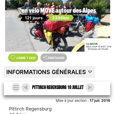
en vélo MOVE autour des Alpes
121 jours
3399km
MOVE
PAR
MIS À JOUR 19 AOÛT 2016
25263 LECTEURS
J'AIME
?
(40)
PARTAGER
INFORMATIONS GÉNÉRALES
Pittirch Regensburg 10 juillet
Mise à jour section :
17 juil. 2016
Pittirch Regensburg