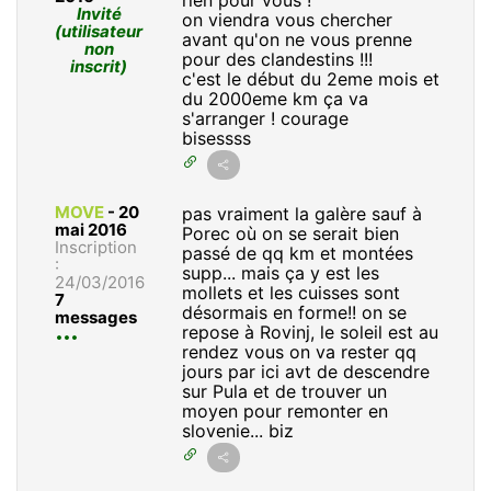
rien pour vous !
Invité
on viendra vous chercher
(utilisateur
avant qu'on ne vous prenne
non
pour des clandestins !!!
inscrit)
c'est le début du 2eme mois et
du 2000eme km ça va
s'arranger ! courage
bisessss
MOVE
-
20
pas vraiment la galère sauf à
mai 2016
Porec où on se serait bien
Inscription
passé de qq km et montées
:
supp... mais ça y est les
24/03/2016
mollets et les cuisses sont
7
désormais en forme!! on se
messages
repose à Rovinj, le soleil est au
rendez vous on va rester qq
jours par ici avt de descendre
sur Pula et de trouver un
moyen pour remonter en
slovenie... biz