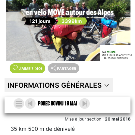
en vélo MOVE autour des Alpes
121 jours
3399km
MOVE
PAR
MIS À JOUR 19 AOÛT 2016
25190 LECTEURS
J'AIME
?
(40)
PARTAGER
INFORMATIONS GÉNÉRALES
Porec Rovinj 19 mai
Mise à jour section :
20 mai 2016
35 km 500 m de dénivelé