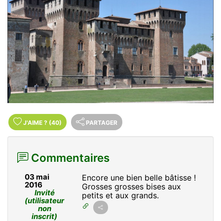
J'AIME
?
(40)
PARTAGER
Commentaires
03 mai
Encore une bien belle bâtisse !
2016
Grosses grosses bises aux
Invité
petits et aux grands.
(utilisateur
non
inscrit)