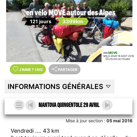
en vélo MOVE autour des Alpes
121 jours
3399km
MOVE
PAR
MIS À JOUR 19 AOÛT 2016
25229 LECTEURS
J'AIME
?
(40)
PARTAGER
INFORMATIONS GÉNÉRALES
Mantova Quingentole 29 avril
Mise à jour section :
05 mai 2016
Vendredi .... 43 km