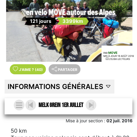
en vélo MOVE autour des Alpes
121 jours
3399km
MOVE
PAR
MIS À JOUR 19 AOÛT 2016
25268 LECTEURS
J'AIME
?
(40)
PARTAGER
INFORMATIONS GÉNÉRALES
Melk Grein 1er juillet
Mise à jour section :
02 juil. 2016
50 km