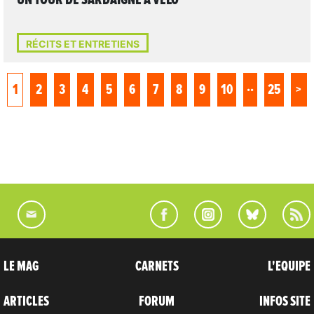
RÉCITS ET ENTRETIENS
..
1
2
3
4
5
6
7
8
9
10
25
>
LE MAG
CARNETS
L'EQUIPE
ARTICLES
FORUM
INFOS SITE