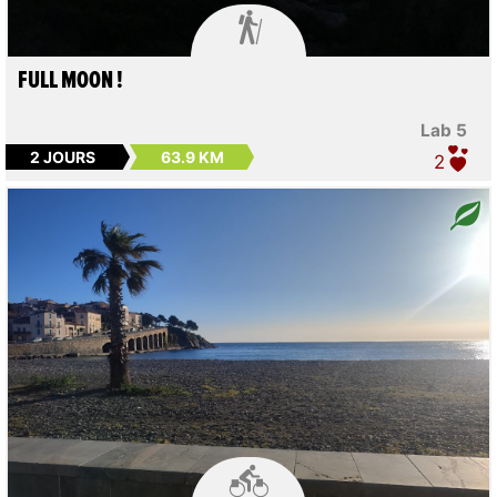

FULL MOON !
Lab 5
2 JOURS
63.9 KM
2
