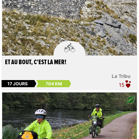

ET AU BOUT, C'EST LA MER!
La Tribu
17 JOURS
704 KM
15