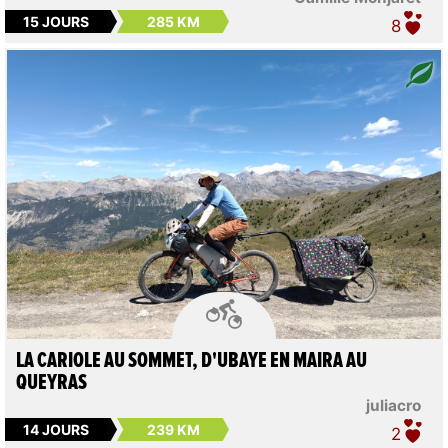
15 JOURS
285 KM
8

LA CARIOLE AU SOMMET, D'UBAYE EN MAIRA AU
QUEYRAS
juliacro
14 JOURS
239 KM
2