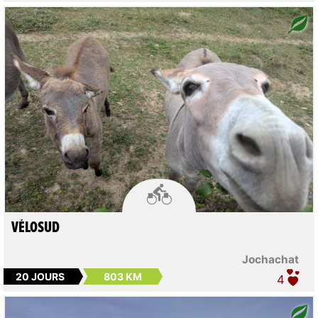

VÉLOSUD
Jochachat
20 JOURS
803 KM
4