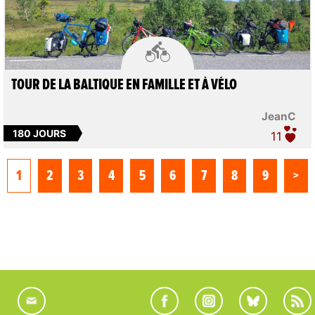

TOUR DE LA BALTIQUE EN FAMILLE ET À VÉLO
JeanC
180 JOURS
11
1
2
3
4
5
6
7
8
9
>