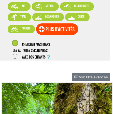



VTT
VTT BUL
vélo de route



trail
kayak de mer
canoë

plus d'activités
tandem
Chercher aussi dans
les activités secondaires
Avec des enfants
Voir liste avancée