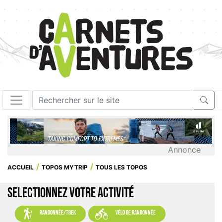
Annonce
ACCUEIL
TOPOS MYTRIP
TOUS LES TOPOS
SELECTIONNEZ VOTRE ACTIVITÉ


randonnée/trek
vélo de randonnée