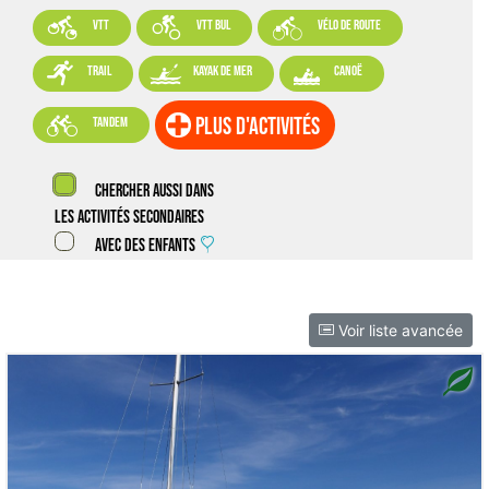



VTT
VTT BUL
vélo de route



trail
kayak de mer
canoë

plus d'activités
tandem
Chercher aussi dans
les activités secondaires
Avec des enfants
Voir liste avancée