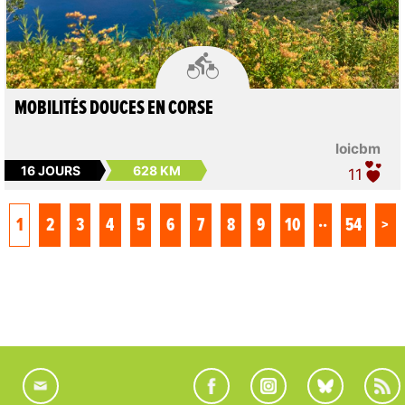

MOBILITÉS DOUCES EN CORSE
loicbm
16 JOURS
628 KM
11
..
1
2
3
4
5
6
7
8
9
10
54
>