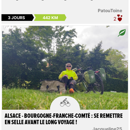
PatouToine
3 JOURS
442 KM
2

ALSACE - BOURGOGNE-FRANCHE-COMTÉ : SE REMETTRE
EN SELLE AVANT LE LONG VOYAGE !
Jacqueline25