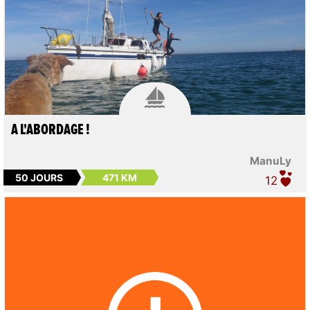

A L'ABORDAGE !
ManuLy
50 JOURS
471 KM
12