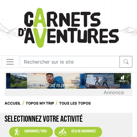
Annonce
ACCUEIL
TOPOS MYTRIP
TOUS LES TOPOS
SELECTIONNEZ VOTRE ACTIVITÉ


randonnée/trek
vélo de randonnée