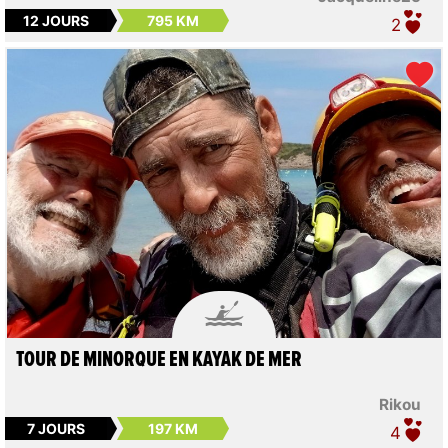
12 JOURS
795 KM
2

TOUR DE MINORQUE EN KAYAK DE MER
Rikou
7 JOURS
197 KM
4