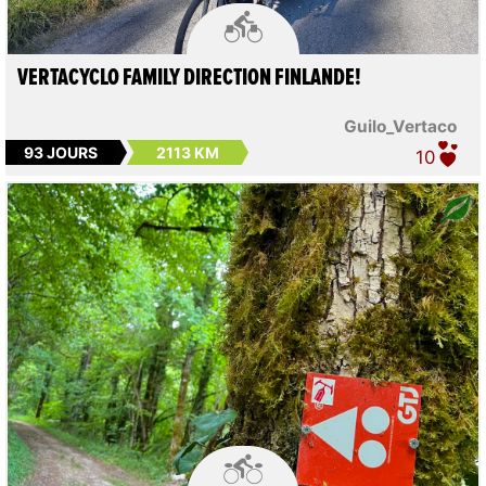

VERTACYCLO FAMILY DIRECTION FINLANDE!
Guilo_Vertaco
93 JOURS
2113 KM
10
