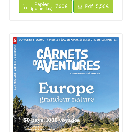
Papier
7,90€
Pdf
5,50€
(pdf inclus)