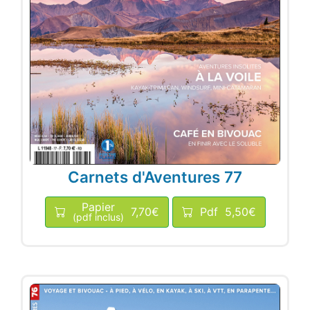
Carnets d'Aventures 77
Papier
7,70€
Pdf
5,50€
(pdf inclus)