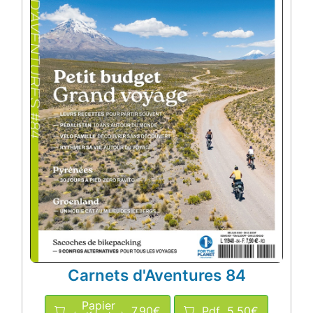
Carnets d'Aventures 84
Papier
7,90€
Pdf
5,50€