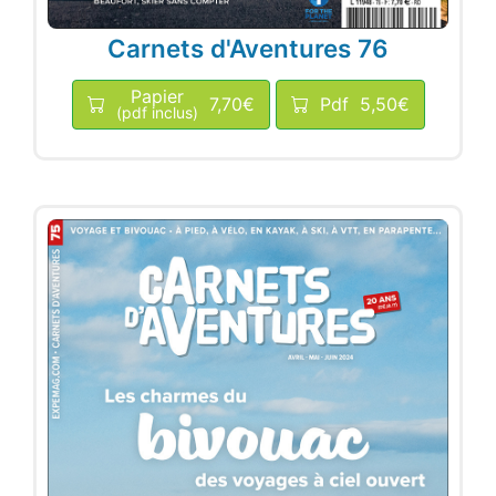
Carnets d'Aventures 76
Papier
7,70€
Pdf
5,50€
(pdf inclus)