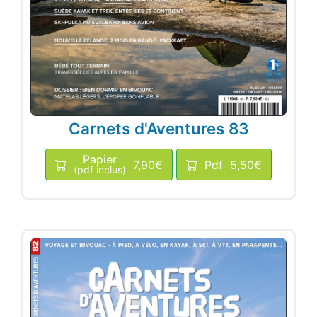
Carnets d'Aventures 83
Papier
7,90€
Pdf
5,50€
(pdf inclus)