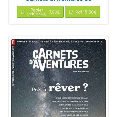
Papier
7,90€
Pdf
5,50€
(pdf inclus)