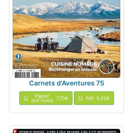
Carnets d'Aventures 75
Papier
7,70€
Pdf
5,50€
(pdf inclus)