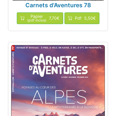
Carnets d'Aventures 78
Papier
7,70€
Pdf
5,50€
(pdf inclus)