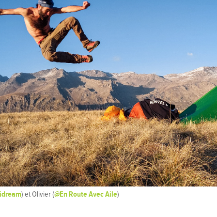
idream
@En Route Avec Aile
) et Olivier (
)