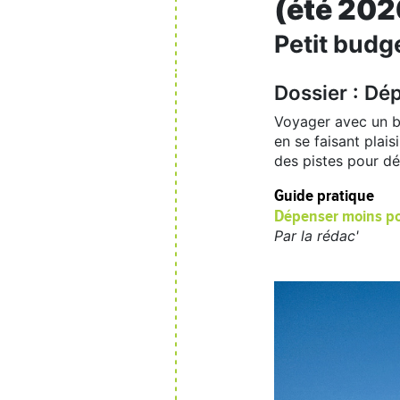
(été 202
Petit budg
Dossier : Dé
Voyager avec un bu
en se faisant plais
des pistes pour dé
Guide pratique
Dépenser moins po
Par la rédac'