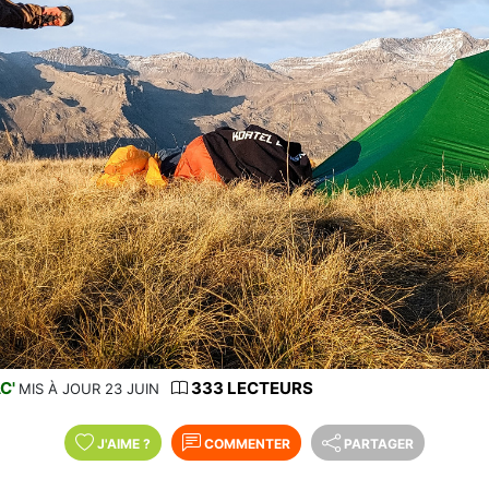
C'
333 LECTEURS
MIS À JOUR 23 JUIN
J'AIME
?
COMMENTER
PARTAGER