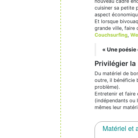
nouveau cadre encha
cuisiner sa petite
aspect économiqu
Et lorsque bivouaq
grande ville, faire
Couchsurfing
,
We
« Une poésie 
Privilégier la
Du matériel de bon
outre, il bénéficie
problème).
Entretenir et fair
(indépendants ou l
mêmes leur matérie
Matériel et