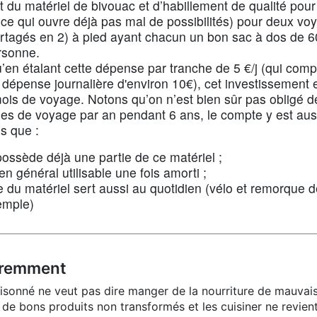
 du matériel de bivouac et d’habillement de qualité pour 
(ce qui ouvre déjà pas mal de possibilités) pour deux voy
rtagés en 2) à pied ayant chacun un bon sac à dos de 60
rsonne.
u’en étalant cette dépense par tranche de 5 €/j (qui complè
dépense journalière d'environ 10€), cet investissement e
ois de voyage. Notons qu’on n’est bien sûr pas obligé de
es de voyage par an pendant 6 ans, le compte y est auss
s que :
ossède déjà une partie de ce matériel ;
 en général utilisable une fois amorti ;
e du matériel sert aussi au quotidien (vélo et remorque d
emple)
éremment
aisonné ne veut pas dire manger de la nourriture de mauva
er de bons produits non transformés et les cuisiner ne revien