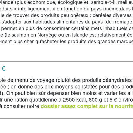
ande (plus économique, écologique et, semble-t-il, meilleu
roduits « intelligemment » en fonction du pays (même dans l
le de trouver des produits peu onéreux : céréales diverses 
 s’adapter aux habitudes alimentaires du pays (du fromage
i permet en plus de consommer certains mets inhabituels c
e (le saumon en Norvège ou en Islande est relativement éco
ément plus cher qu’acheter les produits des grandes marqu
 €
le de menu de voyage (plutôt des produits déshydratés 
ée ; on donne des prix moyens constatés pour des produ
é). On peut bien sûr dépenser bien moins et varier les ali
ir une ration quotidienne à 2500 kcal, 600 g et 5 € enviro
à consulter notre
dossier assez complet sur la nourri