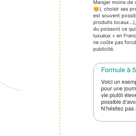
Manger moins de vi
😊), choisir ses p
est souvent possib
produits locaux…),
du poisson) ce qu
luxueux » en Franc
ne coûte pas forc
publicité.
Formule à 5
Voici un exemp
pour une journ
vie plutôt élev
possible d’avo
N’hésitez pas 