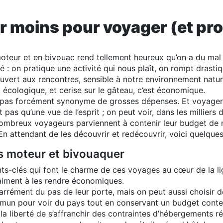
 moins pour voyager (et prof
moteur et en bivouac rend tellement heureux qu’on a du mal
é : on pratique une activité qui nous plaît, on rompt drasti
ouvert aux rencontres, sensible à notre environnement naturel
t écologique, et cerise sur le gâteau, c’est économique.
 pas forcément synonyme de grosses dépenses. Et voyager a
t pas qu’une vue de l’esprit ; on peut voir, dans les millier
nombreux voyageurs parviennent à contenir leur budget de 
 En attendant de les découvrir et redécouvrir, voici quelqu
s moteur et bivouaquer
ts-clés qui font le charme de ces voyages au cœur de la lig
raiment à les rendre économiques.
arrément du pas de leur porte, mais on peut aussi choisir 
mun pour voir du pays tout en conservant un budget conte
la liberté de s’affranchir des contraintes d’hébergements ré