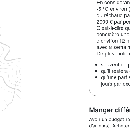
En considérant
-5 °C environ 
du réchaud pa
2000 € par pe
C’est-à-dire q
considère une 
d’environ 12 m
avec 8 semain
De plus, noton
souvent on p
qu’il restera
qu’une parti
jours par ex
Manger diff
Avoir un budget r
d’ailleurs). Achet