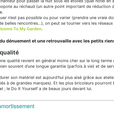
nteur pour passer la nuit sous les étoiles (quel hôtel en aff
 popote au réchaud (un autre point important de réduction d
e.
uer n’est pas possible ou pour varier (prendre une vraie do
 de belles rencontres…), on peut se tourner vers les réseaux
lcome To My Garden
.
du dénuement et une retrouvaille avec les petits rien
 qualité
ne qualité revient en général moins cher sur le long terme
 bien souvent d’une longue garantie (parfois à vie) et de ser
e durer son matériel est aujourd’hui plus aisé grâce aux atel
iés à de grandes marques). Et les plus bricoleurs pourront b
l ; le Do It Yourself a de beaux jours devant lui.
 amortissement