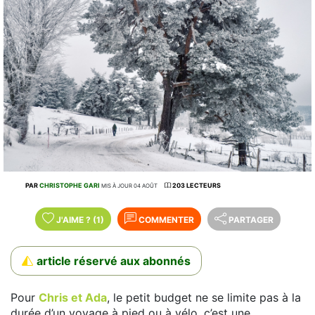
PAR
CHRISTOPHE GARI
203 LECTEURS
MIS À JOUR 04 AOÛT
J'AIME
?
(1)
COMMENTER
PARTAGER
article réservé aux abonnés
Pour
Chris et Ada
, le petit budget ne se limite pas à la
durée d’un voyage à pied ou à vélo, c’est une