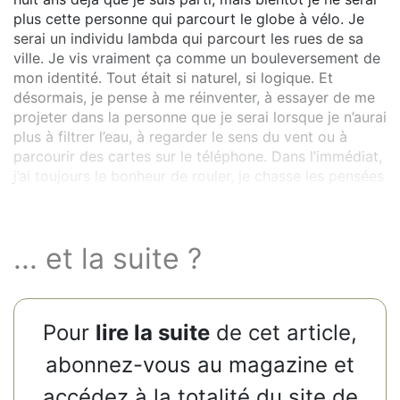
plus cette personne qui parcourt le globe à vélo. Je
serai un individu lambda qui parcourt les rues de sa
ville. Je vis vraiment ça comme un bouleversement de
mon identité. Tout était si naturel, si logique. Et
désormais, je pense à me réinventer, à essayer de me
projeter dans la personne que je serai lorsque je n’aurai
plus à filtrer l’eau, à regarder le sens du vent ou à
parcourir des cartes sur le téléphone. Dans l’immédiat,
j’ai toujours le bonheur de rouler, je chasse les pensées
qui me font réfléchir à mon retour.
... et la suite ?
Pour
lire la suite
de cet article,
abonnez-vous au magazine et
accédez à la totalité du site de