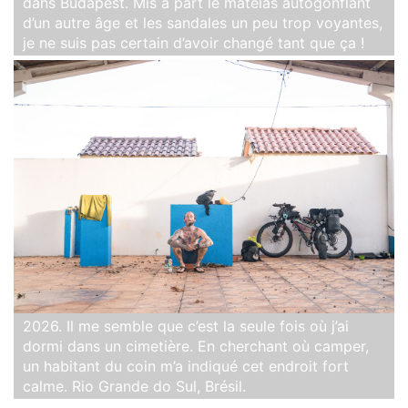
dans Budapest. Mis à part le matelas autogonflant
d’un autre âge et les sandales un peu trop voyantes,
je ne suis pas certain d’avoir changé tant que ça !
2026. Il me semble que c’est la seule fois où j’ai
dormi dans un cimetière. En cherchant où camper,
un habitant du coin m’a indiqué cet endroit fort
calme. Rio Grande do Sul, Brésil.