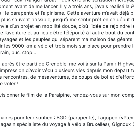
moment avant de me lancer. Il y a trois ans, j’avais réalisé la
P
 le parapente et l’alpinisme. Cette aventure m’avait déjà bie
e plus souvent possible, jusqu’à me sentir prêt en ce début 
envie d’un projet en mobilité douce, d’où l’idée de rejoindre l
e l’aventure et au lieu d’être téléporté à l’autre bout du con
aysages et les peuples qui séparent ma maison des géants d
r les 9000 km à vélo et trois mois sur place pour prendre le
rain, bus, stop…
après être parti de Grenoble, me voilà sur la Pamir Highway,
 l’impression d’avoir vécu plusieurs vies depuis mon départ 
 rencontres, de mésaventures, de coups de bol et d'efforts
e voler !
visionner le film de la Paralpine, rendez-vous sur mon co
naires pour leur soutien : BGD (parapente), Lagoped (vête
gasin spécialiste du voyage à vélo à Bruxelles), Gignoux S