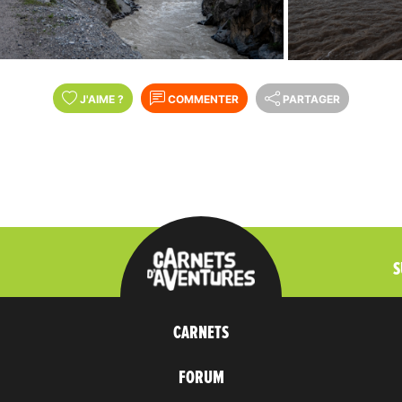
J'AIME
?
COMMENTER
PARTAGER
S
CARNETS
FORUM