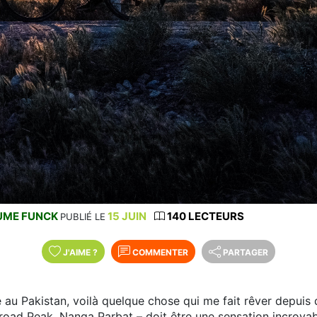
UME FUNCK
15 JUIN
140 LECTEURS
PUBLIÉ LE
J'AIME
?
COMMENTER
PARTAGER
 au Pakistan, voilà quelque chose qui me fait rêver depuis 
oad Peak, Nanga Parbat – doit être une sensation incroyable