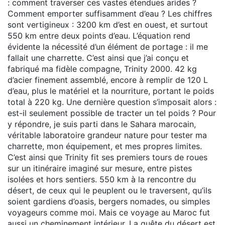
: comment traverser ces vastes étendues arides ?
Comment emporter suffisamment d’eau ? Les chiffres
sont vertigineux : 3200 km d’est en ouest, et surtout
550 km entre deux points d’eau. L’équation rend
évidente la nécessité d’un élément de portage : il me
fallait une charrette. C’est ainsi que j’ai conçu et
fabriqué ma fidèle compagne, Trinity 2000. 42 kg
d’acier finement assemblé, encore à remplir de 120 L
d’eau, plus le matériel et la nourriture, portant le poids
total à 220 kg. Une dernière question s’imposait alors :
est-il seulement possible de tracter un tel poids ? Pour
y répondre, je suis parti dans le Sahara marocain,
véritable laboratoire grandeur nature pour tester ma
charrette, mon équipement, et mes propres limites.
C’est ainsi que Trinity fit ses premiers tours de roues
sur un itinéraire imaginé sur mesure, entre pistes
isolées et hors sentiers. 550 km à la rencontre du
désert, de ceux qui le peuplent ou le traversent, qu’ils
soient gardiens d’oasis, bergers nomades, ou simples
voyageurs comme moi. Mais ce voyage au Maroc fut
aussi un cheminement intérieur. La quête du désert est