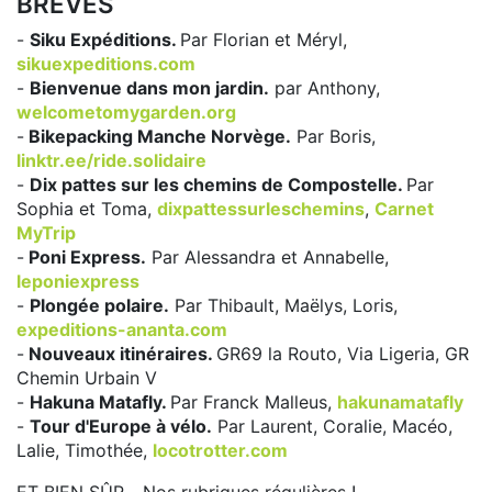
BRÈVES
-
Siku Expéditions.
Par Florian et Méryl,
sikuexpeditions.com
-
Bienvenue dans mon jardin.
par Anthony,
welcometomygarden.org
-
Bikepacking Manche Norvège.
Par Boris,
linktr.ee/ride.solidaire
-
Dix pattes sur les chemins de Compostelle.
Par
Sophia et Toma,
dixpattessurleschemins
,
Carnet
MyTrip
-
Poni Express.
Par Alessandra et Annabelle,
leponiexpress
-
Plongée polaire.
Par Thibault, Maëlys, Loris,
expeditions-ananta.com
-
Nouveaux itinéraires.
GR69 la Routo, Via Ligeria, GR
Chemin Urbain V
-
Hakuna Matafly.
Par Franck Malleus,
hakunamatafly
-
Tour d'Europe à vélo.
Par Laurent, Coralie, Macéo,
Lalie, Timothée,
locotrotter.com
ET BIEN SÛR... Nos rubriques régulières !