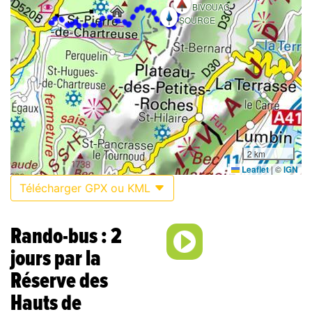
BIVOUAC
SOURCE
2 km
Leaflet
|
©
IGN
Télécharger GPX ou KML
Rando-bus : 2
jours par la
Réserve des
Hauts de