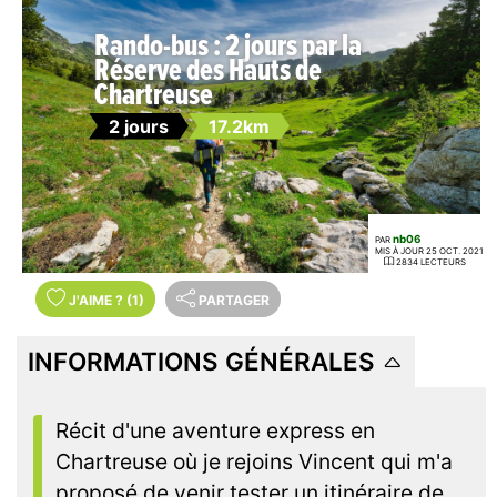
Rando-bus : 2 jours par la
Réserve des Hauts de
Chartreuse
2 jours
17.2km
nb06
PAR
MIS À JOUR 25 OCT. 2021
2834 LECTEURS
J'AIME
?
(1)
PARTAGER
INFORMATIONS GÉNÉRALES
Récit d'une aventure express en
Chartreuse où je rejoins Vincent qui m'a
proposé de venir tester un itinéraire de