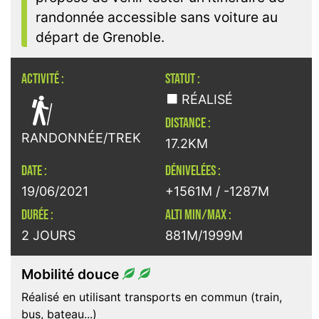
randonnée accessible sans voiture au
départ de Grenoble.
ACTIVITÉ :
STATUT :

RÉALISÉ
DISTANCE :
RANDONNÉE/TREK
17.2KM
DATE :
DÉNIVELÉES :
19/06/2021
+1561M / -1287M
DURÉE :
ALTI MIN/MAX :
2 JOURS
881M/1999M
Mobilité douce
Réalisé en utilisant transports en commun (train,
bus, bateau...)