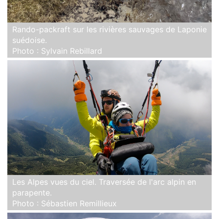
Rando-packraft sur les rivières sauvages de Laponie
suédoise.
Photo : Sylvain Rebillard
Les Alpes vues du ciel. Traversée de l'arc alpin en
parapente.
Photo : Sébastien Remillieux