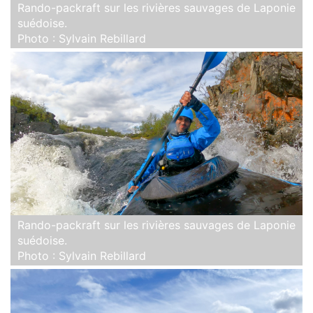
Rando-packraft sur les rivières sauvages de Laponie
suédoise.
Photo : Sylvain Rebillard
Rando-packraft sur les rivières sauvages de Laponie
suédoise.
Photo : Sylvain Rebillard