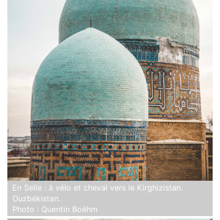
En Selle : à vélo et cheval vers le Kirghizistan.
Ouzbékistan.
Photo : Quentin Boëhm