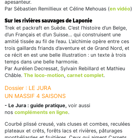
apesanteur.
Par Sébastien Remillieux et Céline Mehouas (
en vidéo
)
Sur les rivières sauvages de Laponie
Trek et packraft en Suède. C’est l’histoire d’un Belge,
d’un Français et d’un Suisse… qui construisent une
amitié tissée au fil de l’eau. L’alchimie opère entre ces
trois gaillards friands d’aventure et de Grand Nord, et
ce récit en est une belle illustration : un texte à trois
temps dans une belle harmonie.
Par Aurélien Decressat, Sylvain Rebillard et Mathieu
Châble.
The loco-motion
,
carnet complet
.
Dossier : LE JURA
UN MASSIF 4 SAISONS
- Le Jura : guide pratique,
voir aussi
nos
compléments en ligne
.
Courbé plissé creusé, vals cluses et combes, reculées
plateaux et crêts, forêts lacs et rivières, pâturages
montbéliardes et fruitières. Ceux qui aiment Carnets