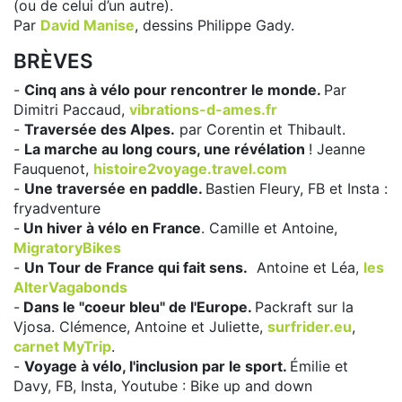
(ou de celui d’un autre).
Par
David Manise
, dessins Philippe Gady.
BRÈVES
-
Cinq ans à vélo pour rencontrer le monde.
Par
Dimitri Paccaud,
vibrations-d-ames.fr
-
Traversée des Alpes.
par Corentin et Thibault.
-
La marche au long cours, une révélation
! Jeanne
Fauquenot,
histoire2voyage.travel.com
-
Une traversée en paddle.
Bastien Fleury, FB et Insta :
fryadventure
-
Un hiver à vélo en France
. Camille et Antoine,
MigratoryBikes
-
Un Tour de France qui fait sens.
Antoine et Léa,
les
AlterVagabonds
-
Dans le "coeur bleu" de l'Europe.
Packraft sur la
Vjosa. Clémence, Antoine et Juliette,
surfrider.eu
,
carnet MyTrip
.
-
Voyage à vélo, l'inclusion par le sport.
Émilie et
Davy, FB, Insta, Youtube : Bike up and down