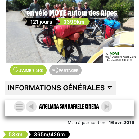
en vélo MOVE autour des Alpes
121 jours
3399km
MOVE
PAR
MIS À JOUR 19 AOÛT 2016
25268 LECTEURS
J'AIME
?
(40)
PARTAGER
INFORMATIONS GÉNÉRALES
Avigliana San Rafaele Cinena
Mise à jour section :
16 avr. 2016
53km
365m/426m