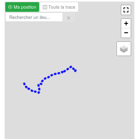
Ma position
Toute la trace
+
−