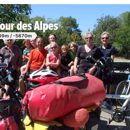
our des Alpes
09m / -5870m