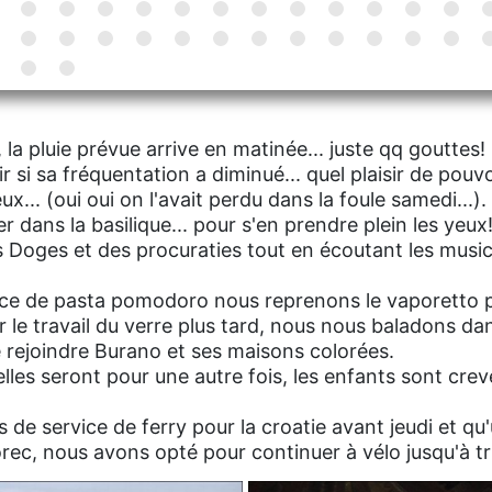
, la pluie prévue arrive en matinée... juste qq gouttes
 si sa fréquentation a diminué... quel plaisir de pouv
x... (oui oui on l'avait perdu dans la foule samedi...)
 dans la basilique... pour s'en prendre plein les yeux! 
es Doges et des procuraties tout en écoutant les musi
uce de pasta pomodoro nous reprenons le vaporetto po
 le travail du verre plus tard, nous nous baladons dan
 rejoindre Burano et ses maisons colorées.
relles seront pour une autre fois, les enfants sont crevé
s de service de ferry pour la croatie avant jeudi et q
orec, nous avons opté pour continuer à vélo jusqu'à tri