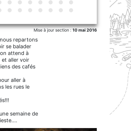
Mise à jour section :
10 mai 2016
! nous repartons
oir se balader
. on attend à
et aller voir
ciens des cafés
ur aller à
s les rues le
s!!!
u'une semaine de
este....