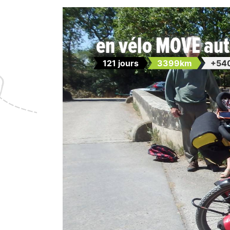
en vélo MOVE aut
121 jours
3399km
+54