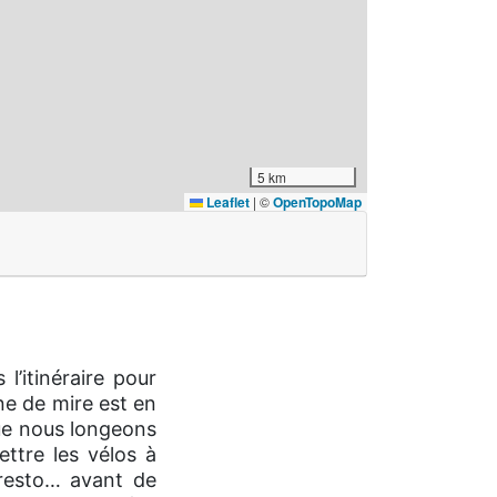
5 km
Leaflet
|
©
OpenTopoMap
l’itinéraire pour
ne de mire est en
 que nous longeons
ttre les vélos à
 resto… avant de