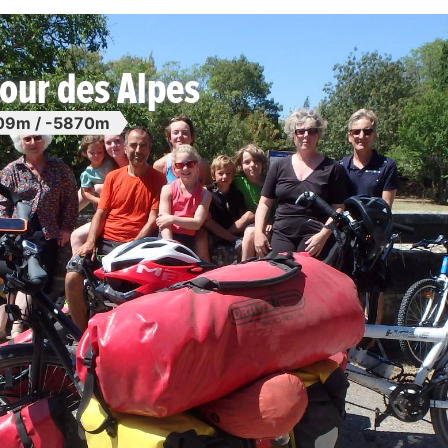
our des Alpes
09m / -5870m