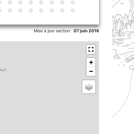
Mise à jour section :
07 juin 2016
+
TANT
−