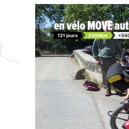
en vélo MOVE aut
121 jours
3399km
+54