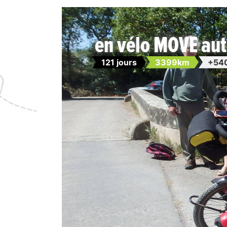
en vélo MOVE aut
121 jours
3399km
+54