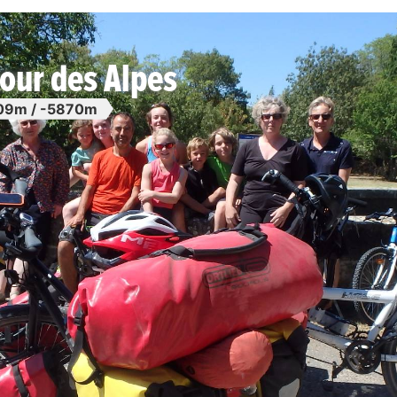
our des Alpes
09m / -5870m