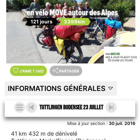
en vélo MOVE autour des Alpes
121 jours
3399km
MOVE
PAR
MIS À JOUR 19 AOÛT 2016
25266 LECTEURS
J'AIME
?
(40)
PARTAGER
INFORMATIONS GÉNÉRALES
Tuttlingen Bodensee 23 juillet
Mise à jour section :
30 juil. 2016
41 km 432 m de dénivelé