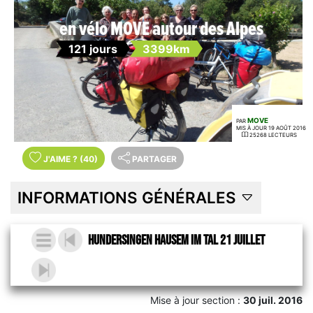
en vélo MOVE autour des Alpes
121 jours
3399km
MOVE
PAR
MIS À JOUR 19 AOÛT 2016
25268 LECTEURS
J'AIME
?
(40)
PARTAGER
INFORMATIONS GÉNÉRALES
Hundersingen Hausem im Tal 21 juillet
Mise à jour section :
30 juil. 2016