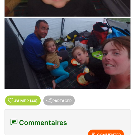
J'AIME
?
(40)
PARTAGER
Commentaires
COMMENTER