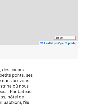
10 km
Leaflet
|
©
OpenTopoMap
e, des canaux…
petits ponts, ses
e nous arrivons
estrina où nous
orées… Par bateau
nos, hôtel de
Sabbioni, l’île