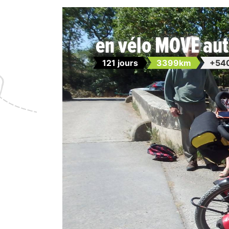
en vélo MOVE aut
121 jours
3399km
+54