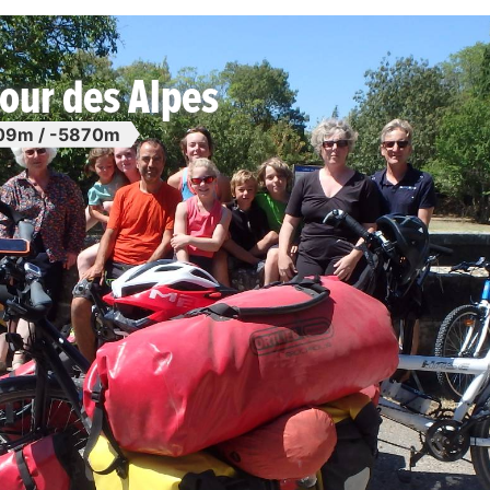
our des Alpes
09m / -5870m