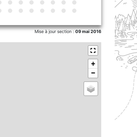
Mise à jour section :
09 mai 2016
+
−