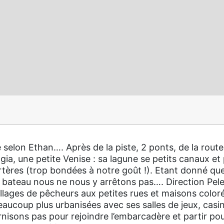
selon Ethan…. Après de la piste, 2 ponts, de la rout
gia, une petite Venise : sa lagune se petits canaux et 
rtères (trop bondées à notre goût !). Etant donné qu
du bateau nous ne nous y arrêtons pas…. Direction Pel
li villages de pêcheurs aux petites rues et maisons col
eaucoup plus urbanisées avec ses salles de jeux, casi
isons pas pour rejoindre l’embarcadère et partir pour 