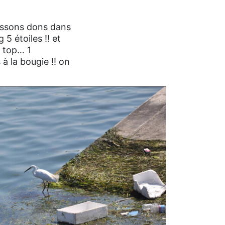
issons dons dans
5 étoiles !! et
e top… 1
à la bougie !! on