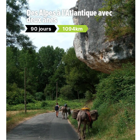
Des Alpes à l'Atlantique avec
deux ânes
90 jours
1094km