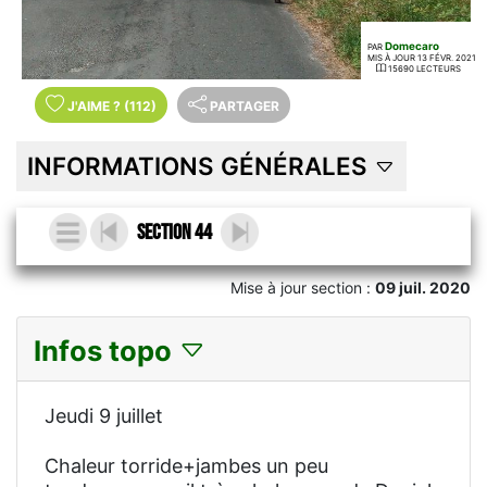
Domecaro
PAR
MIS À JOUR 13 FÉVR. 2021
15690 LECTEURS
J'AIME
?
(112)
PARTAGER
INFORMATIONS GÉNÉRALES
Section 44
Mise à jour section :
09 juil. 2020
Infos topo
Jeudi 9 juillet
Chaleur torride+jambes un peu