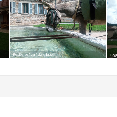
Pépito au "bar" du village
L'ég