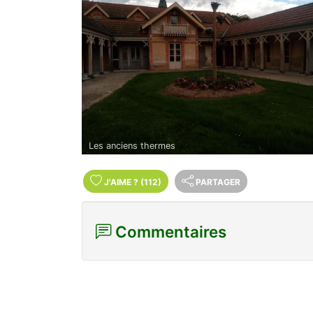
Les anciens thermes
J'AIME
?
(112)
PARTAGER
Commentaires