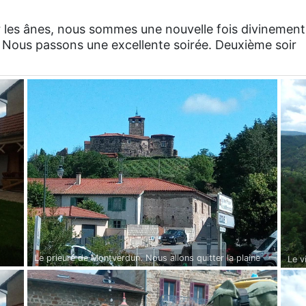
er les ânes, nous sommes une nouvelle fois divinement
le. Nous passons une excellente soirée. Deuxième soir
Le prieuré de Montverdun. Nous allons quitter la plaine
Le v
pour les monts du Forez
du c