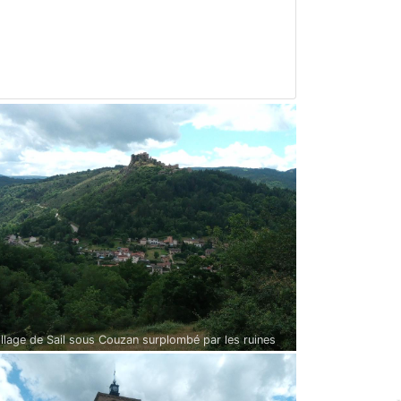
illage de Sail sous Couzan surplombé par les ruines
hâteau fort de Couzan