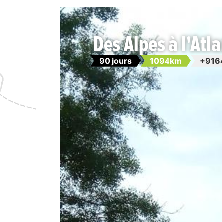
Des Alpes à l'Atl
90 jours
1094km
+916