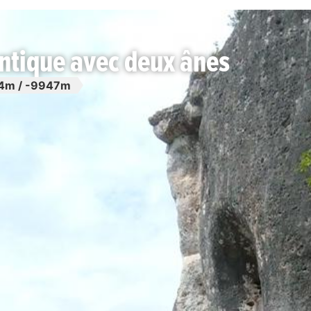
antique avec deux ânes
4m / -9947m