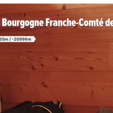
n Bourgogne Franche-Comté d
35m / -20996m