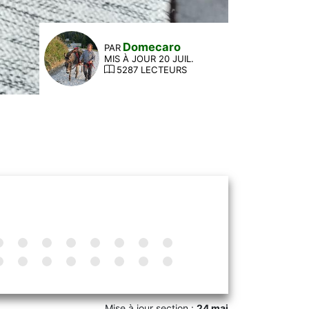
Domecaro
PAR
MIS À JOUR 20 JUIL.
5287 LECTEURS
Mise à jour section :
24 mai