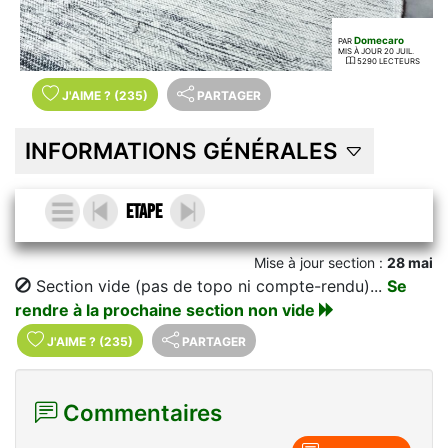
Domecaro
PAR
MIS À JOUR 20 JUIL.
5290 LECTEURS
J'AIME
?
(235)
PARTAGER
INFORMATIONS GÉNÉRALES
Etape
Mise à jour section :
28 mai
Section vide (pas de topo ni compte-rendu)...
Se
rendre à la prochaine section non vide
J'AIME
?
(235)
PARTAGER
Commentaires