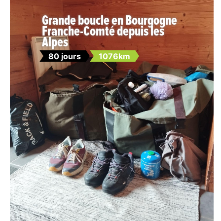
Grande boucle en Bourgogne
Franche-Comté depuis les
Alpes
80 jours
1076km