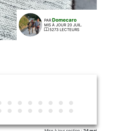
Domecaro
PAR
MIS À JOUR 20 JUIL.
5273 LECTEURS
Mise à jour section :
24 mai