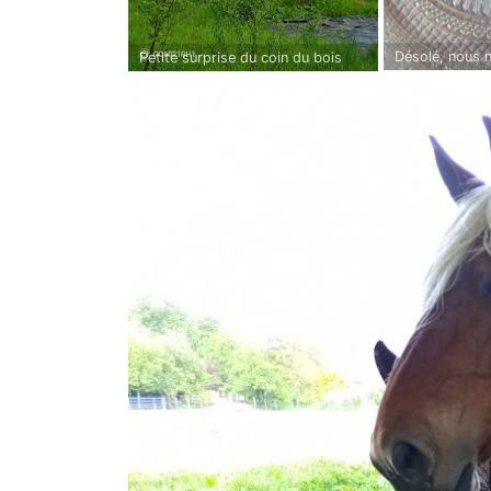
Désolé, nous 
Petite surprise du coin du bois
photo du délic
vous contente