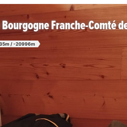
n Bourgogne Franche-Comté d
35m / -20996m