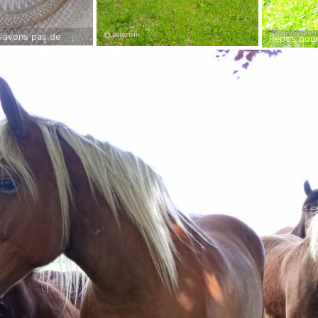
n'avons pas de
Repos pour
ieux faux filet, vous
rez du dessert 😜