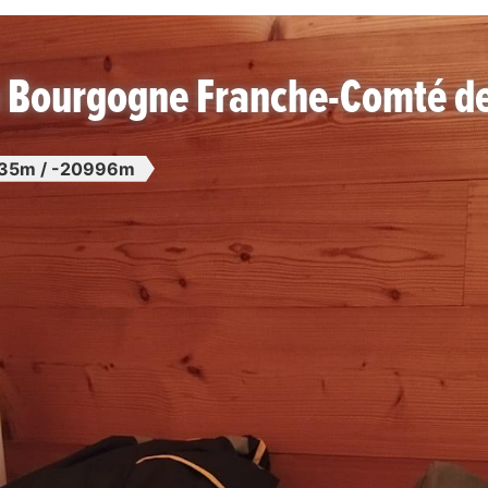
n Bourgogne Franche-Comté d
35m / -20996m