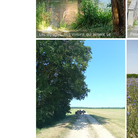
Pes
Les alpagas, nos voisins qui aiment se
baigner la nuit