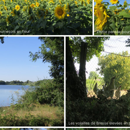
urnesols en fleur
Petite pensée pour 
Les volailles de Bresse élevées en p
capture de sauterelles et course po