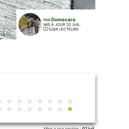
Domecaro
PAR
MIS À JOUR 20 JUIL.
5284 LECTEURS
Mise à jour section :
07 juil.