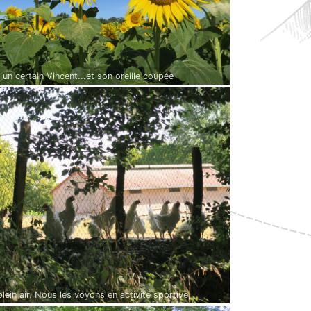
un certain Vincent...et son oreille coupée
lein air. Nous les voyons en activité sportive,
ursuite...