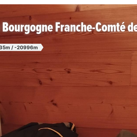
n Bourgogne Franche-Comté d
35m / -20996m