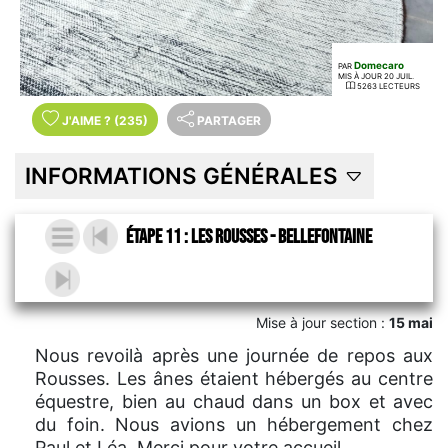
Domecaro
PAR
MIS À JOUR 20 JUIL.
5263 LECTEURS
J'AIME
?
(235)
PARTAGER
INFORMATIONS GÉNÉRALES
Étape 11 : Les Rousses - Bellefontaine
Mise à jour section :
15 mai
Nous revoilà après une journée de repos aux
Rousses. Les ânes étaient hébergés au centre
équestre, bien au chaud dans un box et avec
du foin. Nous avions un hébergement chez
Paul et Léa. Merci pour votre accueil.