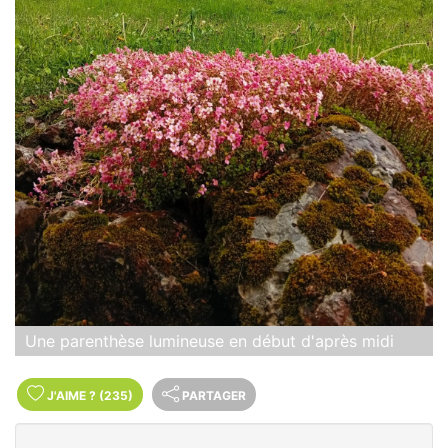
Une parenthèse lumineuse en début d'après midi
J'AIME
?
(235)
PARTAGER