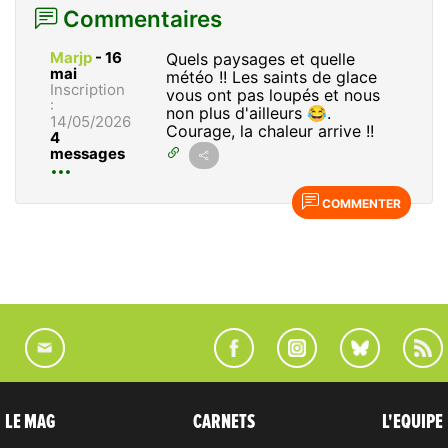
Commentaires
Marjp
-
16
Quels paysages et quelle
mai
météo !! Les saints de glace
Inscription
vous ont pas loupés et nous
:
non plus d'ailleurs 😂.
14/05/2026
Courage, la chaleur arrive !!
4
messages
COMMENTER
LE MAG
CARNETS
L'EQUIPE