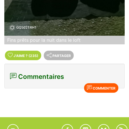
Fins prêts pour la nuit dans le loft
J'AIME
?
(235)
PARTAGER
Commentaires
COMMENTER