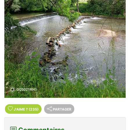
J'AIME
?
(235)
PARTAGER
Commentaires