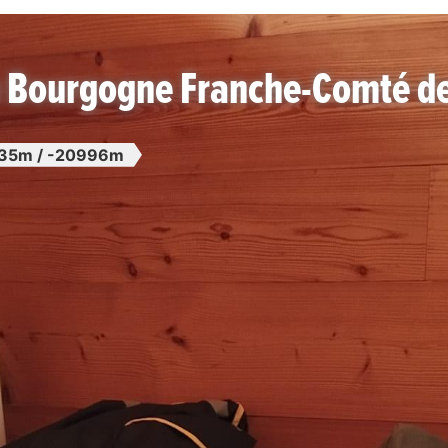
n Bourgogne Franche-Comté d
35m / -20996m