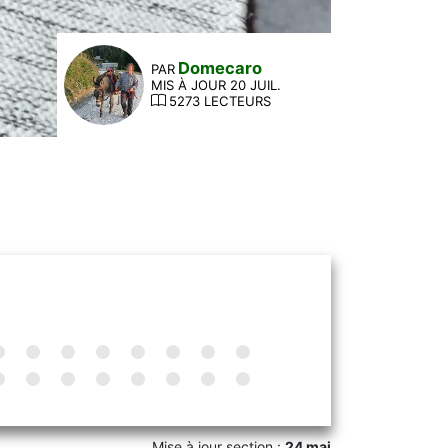
Domecaro
PAR
MIS À JOUR 20 JUIL.
5273 LECTEURS
Mise à jour section :
24 mai