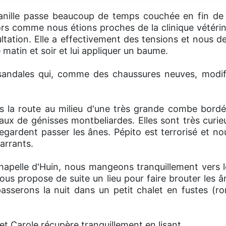
anille passe beaucoup de temps couchée en fin de j
lors comme nous étions proches de la clinique vétéri
ltation. Elle a effectivement des tensions et nous d
e matin et soir et lui appliquer un baume.
sandales qui, comme des chaussures neuves, modif
s la route au milieu d'une très grande combe bord
eaux de génisses montbeliardes. Elles sont très curi
regardent passer les ânes. Pépito est terrorisé et nou
arrants.
Chapelle d'Huin, nous mangeons tranquillement vers l
 nous propose de suite un lieu pour faire brouter les 
asserons la nuit dans un petit chalet en fustes (ro
e et Carole récupère tranquillement en lisant.