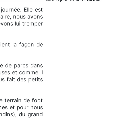
ournée. Elle est
naire, nous avons
evons lui tremper
ient la façon de
ée de parcs dans
euses et comme il
s fait des petits
e terrain de foot
ânes et pour nous
ndins), du grand