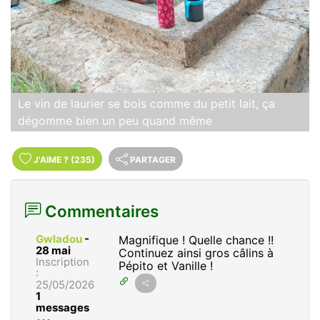
Le vin de laurier se bois comme du petit lait, ça
dégomme bien un peu quand même
J'AIME
?
(235)
PARTAGER
Commentaires
Gwladou
-
Magnifique ! Quelle chance !!
28 mai
Continuez ainsi gros câlins à
Inscription
Pépito et Vanille !
:
25/05/2026
1
messages