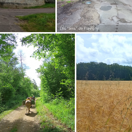
Les "ânis" de Flavigny