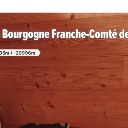
n Bourgogne Franche-Comté d
35m / -20996m