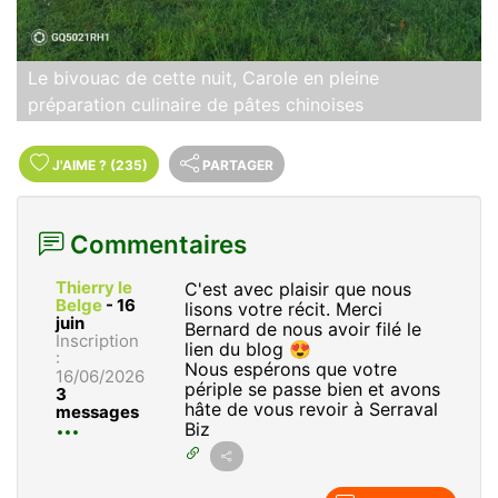
Le bivouac de cette nuit, Carole en pleine
préparation culinaire de pâtes chinoises
J'AIME
?
(235)
PARTAGER
Commentaires
Thierry le
C'est avec plaisir que nous
Belge
-
16
lisons votre récit. Merci
juin
Bernard de nous avoir filé le
Inscription
lien du blog 😍
:
Nous espérons que votre
16/06/2026
périple se passe bien et avons
3
hâte de vous revoir à Serraval
messages
Biz