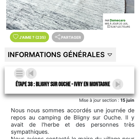
Domecaro
PAR
MIS À JOUR 20 JUIL.
5287 LECTEURS
J'AIME
?
(235)
PARTAGER
INFORMATIONS GÉNÉRALES
Étape 38 : Bligny sur Ouche - Ivry en Montagne
Mise à jour section :
15 juin
Nous nous sommes accordés une journée de
repos au camping de Bligny sur Ouche. Il y
avait de l'herbe et des personnes très
sympathiques.
Nous avions contacté le maire du village pour