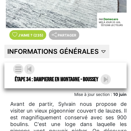
Domecaro
PAR
MIS À JOUR 20 JUIL.
5288 LECTEURS
J'AIME
?
(235)
PARTAGER
INFORMATIONS GÉNÉRALES
Étape 34 : Dampierre en Montagne - Boussey
Mise à jour section :
10 juin
Avant de partir, Sylvain nous propose de
visiter un vieux pigeonnier couvert de lauzes. Il
est magnifiquement conservé avec ses 900
boulins. C'est une loge dans laquelle les
pigeons vont pouvoir nicher. On découvre