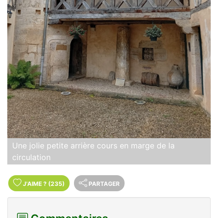
Une jolie petite arrière cours en marge de la
circulation
J'AIME
?
(235)
PARTAGER