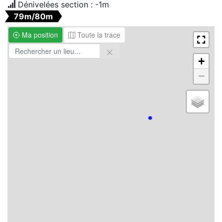
Dénivelées section :
-1m
79m/80m
Ma position
Toute la trace
+
−