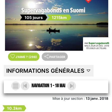
SupervagabondS en Suomi
105 jours
1215km
SupervagabondS
PAR
MIS À JOUR 25 DÉC. 2019
20925 LECTEURS
J'AIME
?
(298)
PARTAGER
INFORMATIONS GÉNÉRALES
Navigation 1 - 18 Mai
Mise à jour section :
13 janv. 2018
10.3km