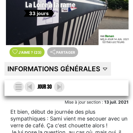
La Loire à la rame
33 jours
Renan
PAR
MIS À JOUR 14 JUIL. 2021
7583 LECTEURS
J'AIME
?
(23)
PARTAGER
INFORMATIONS GÉNÉRALES
Jour 30
Mise à jour section :
13 juil. 2021
Et bien, début de journée des plus
sympathiques : Sami vient me secouer avec un
verre de café. Ça c'est chouette alors !
Je lui pose la question, au cas où, mais oui, il