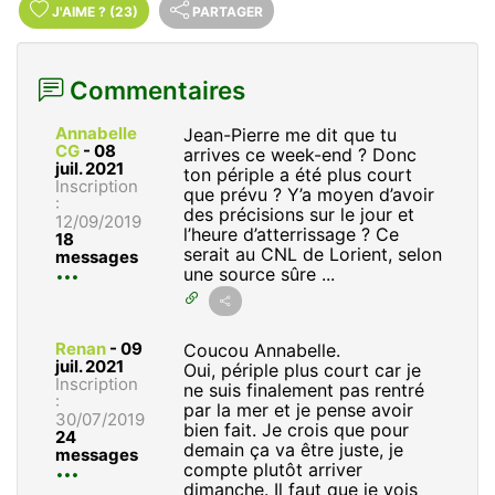
J'AIME
?
(23)
PARTAGER
Commentaires
Annabelle
Jean-Pierre me dit que tu
CG
-
08
arrives ce week-end ? Donc
juil. 2021
ton périple a été plus court
Inscription
que prévu ? Y’a moyen d’avoir
:
des précisions sur le jour et
12/09/2019
l’heure d’atterrissage ? Ce
18
serait au CNL de Lorient, selon
messages
une source sûre ...
Renan
-
09
Coucou Annabelle.
juil. 2021
Oui, périple plus court car je
Inscription
ne suis finalement pas rentré
:
par la mer et je pense avoir
30/07/2019
bien fait. Je crois que pour
24
demain ça va être juste, je
messages
compte plutôt arriver
dimanche. Il faut que je vois