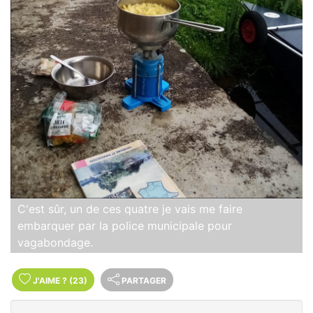
C'est sûr, un de ces quatre je vais me faire
embarquer par la police municipale pour
vagabondage.
J'AIME
?
(23)
PARTAGER