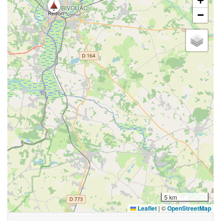
+
BIVOUAC
−
5 km
Leaflet
|
©
OpenStreetMap