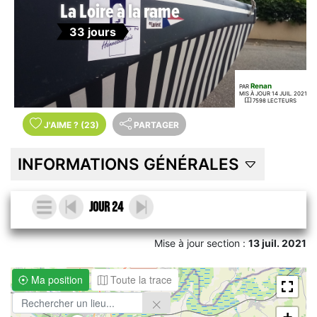
La Loire à la rame
33 jours
Renan
PAR
MIS À JOUR 14 JUIL. 2021
7598 LECTEURS
J'AIME
?
(23)
PARTAGER
INFORMATIONS GÉNÉRALES
Jour 24
Mise à jour section :
13 juil. 2021
Ma position
Toute la trace