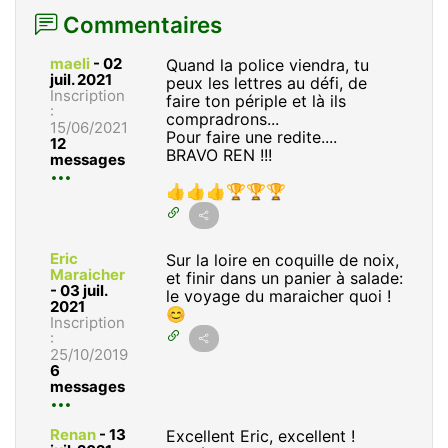
Commentaires
maeli
-
02
Quand la police viendra, tu
juil. 2021
peux les lettres au défi, de
Inscription
faire ton périple et là ils
:
compradrons...
15/06/2021
Pour faire une redite....
12
BRAVO REN !!!
messages
👍👍👍🏆🏆🏆
Eric
Sur la loire en coquille de noix,
Maraicher
et finir dans un panier à salade:
-
03 juil.
le voyage du maraicher quoi !
2021
😊
Inscription
:
25/10/2019
6
messages
Renan
-
13
Excellent Eric, excellent !