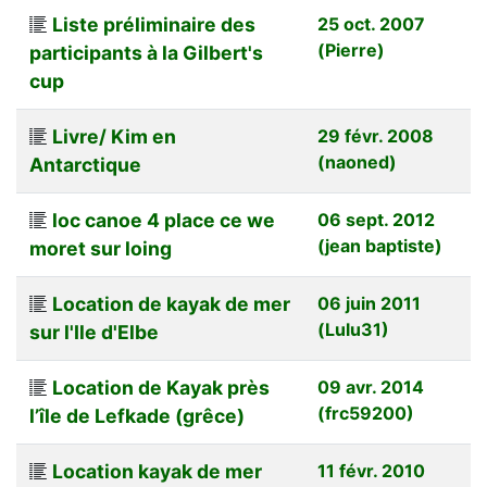
Liste préliminaire des
25 oct. 2007
(Pierre)
participants à la Gilbert's
cup
Livre/ Kim en
29 févr. 2008
(naoned)
Antarctique
loc canoe 4 place ce we
06 sept. 2012
(jean baptiste)
moret sur loing
Location de kayak de mer
06 juin 2011
(Lulu31)
sur l'Ile d'Elbe
Location de Kayak près
09 avr. 2014
(frc59200)
l’île de Lefkade (grêce)
Location kayak de mer
11 févr. 2010