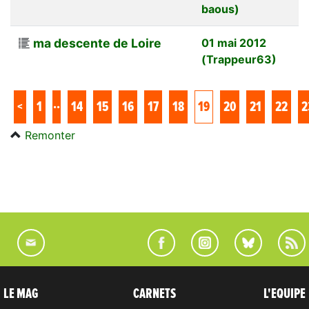
baous)
ma descente de Loire
01 mai 2012
(Trappeur63)
..
<
1
14
15
16
17
18
19
20
21
22
2
Remonter
LE MAG
CARNETS
L'EQUIPE