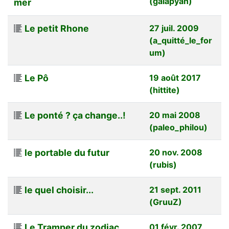
(galapyan)
mer
Le petit Rhone
27 juil. 2009
(a_quitté_le_for
um)
Le Pô
19 août 2017
(hittite)
Le ponté ? ça change..!
20 mai 2008
(paleo_philou)
le portable du futur
20 nov. 2008
(rubis)
le quel choisir...
21 sept. 2011
(GruuZ)
Le Tramper du zodiac
01 févr. 2007