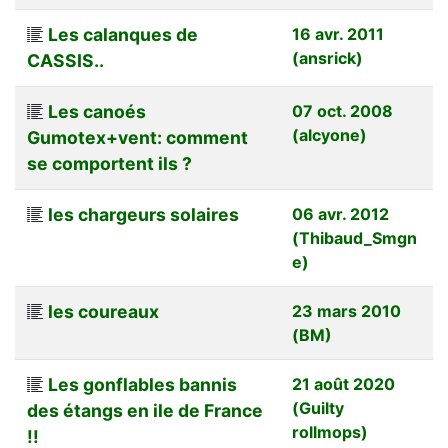
Les calanques de
16 avr. 2011
(ansrick)
CASSIS..
Les canoés
07 oct. 2008
(alcyone)
Gumotex+vent: comment
se comportent ils ?
les chargeurs solaires
06 avr. 2012
(Thibaud_Smgn
e)
les coureaux
23 mars 2010
(BM)
Les gonflables bannis
21 août 2020
(Guilty
des étangs en ile de France
rollmops)
!!