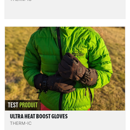
Ultra Heat Boost gloves
Les Ultra heat boost gloves sont confortables (tissu
polaire intérieur doux et agréable), bien conçus et
accessoirisés, maniables, et offrent une excellente
protection même chauffage éteint. La puissance de
chauffe est modérée et bien ajustable parmi les 3
niveaux de puissance, l’autonomie est plutôt bonne
(et possibilité d’avoir 1,5 x plus avec le kit boost en
option).
LIRE LE TEST
TEST
PRODUIT
ULTRA HEAT BOOST GLOVES
THERM-IC