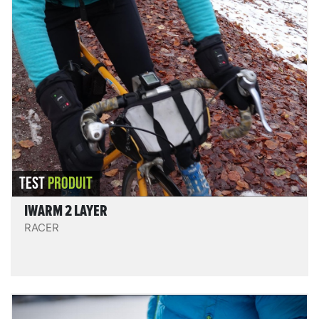
IWarm 2 Layer
Un gant chauffant polaire fin à porter seul ou en sous-
gant, confortable, bien pensé et bien fini. Un bon outil
pour des activités fraiches ou qui induisent une
importante différence de chaleur ressentie, comme le
vélo, le ski de randonnée, la randonnée, etc., et/ou
quand on a besoin de motricité fine.
LIRE LE TEST
TEST
PRODUIT
IWARM 2 LAYER
RACER