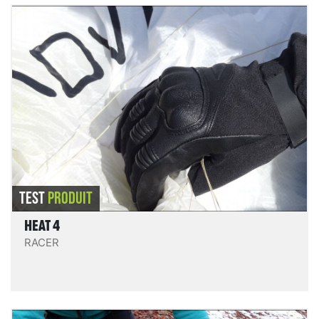
Heat 4
LIRE LE TEST
TEST
PRODUIT
HEAT 4
RACER