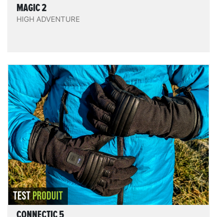
MAGIC 2
HIGH ADVENTURE
Connectic 5
Les Connectic 5 sont confortables - le contact du
tissu polaire intérieur est doux et agréable -,
pratiques, bien accessoirisés, et offrent une bonne
protection même chauffage éteint. Le chauffage est
homogène et plutôt efficace, de puissance réglable
sur 3 niveaux, l’autonomie est correcte.
LIRE LE TEST
TEST
PRODUIT
CONNECTIC 5