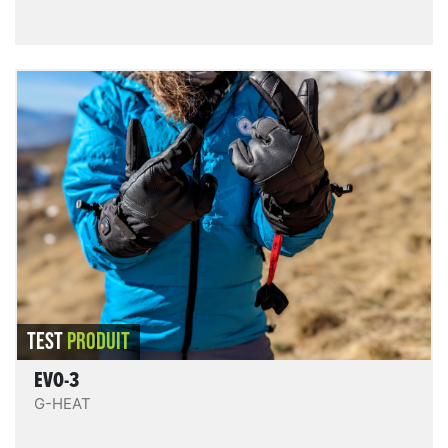
Evo-3
Les Evo-3 sont confortables - le contact du tissu
intérieur est doux et agréable -, pratiques et bien
accessoirisés, aisés à enfiler/enlever, et offrent une
bonne protection même chauffage éteint. Le
chauffage est homogène, de puissance modérée (3
niveaux de puissance), l’autonomie très bonne.
LIRE LE TEST
TEST
PRODUIT
EVO-3
G-HEAT