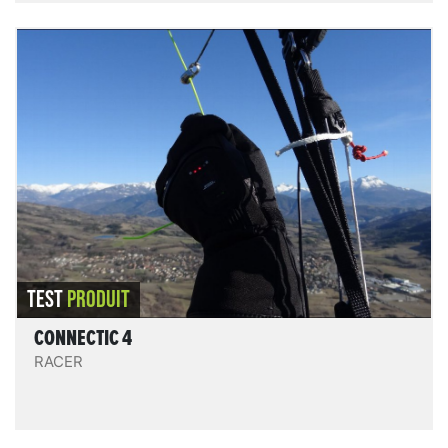
Connectic 4
Les Connectic 4 sont confortables - le contact du
tissu polaire intérieur est doux et agréable -,
pratiques et bien accessoirisés, et offrent une bonne
protection même chauffage éteint. Le chauffage est
homogène, de puissance modérée réglable sur 3
niveaux + un mode boost à utiliser très
ponctuellement, l’
autonomie très bonne
.
LIRE LE TEST
TEST
PRODUIT
CONNECTIC 4
RACER