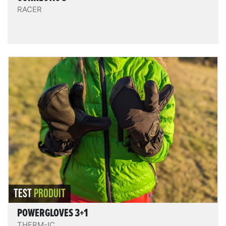
RACER
Powergloves 3+1
Les Powergloves 3+1 sont très confortables (tissu
polaire intérieur doux et agréable), ils allient praticité /
maniabilité / conservation de la chaleur (coupe 3-
doigt), sont bien conçus et accessoirisés, aisés à
enfiler/enlever, et offrent une excellente protection
même chauffage éteint. La puissance de chauffe est
très ajustable entre les 3 niveaux, l’autonomie est
excellente (et possibilité d’avoir 1,5 x plus avec le kit
LIRE LE TEST
boost en option ).
TEST
PRODUIT
POWERGLOVES 3+1
THERM-IC