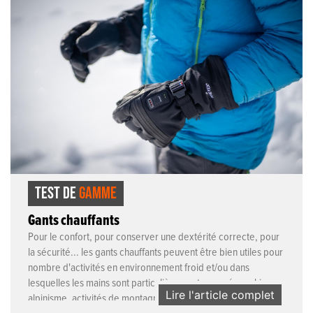
TEST DE
GAMME
Gants chauffants
Pour le confort, pour conserver une dextérité correcte, pour
la sécurité... les gants chauffants peuvent être bien utiles pour
nombre d'activités en environnement froid et/ou dans
lesquelles les mains sont particulièrement exposées : ski,
Lire l'article complet
alpinisme, activités de montagne, vélo, snowkite, parapente,