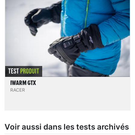
IWarm GTX
Un gant sérieux, chaud (même sans chauffage),
confortable, bien protecteur, bien pensé et bien fini.
De bons compagnons pour les activités en
environnement froid !
LIRE LE TEST
TEST
PRODUIT
IWARM GTX
RACER
Voir aussi dans les tests archivés