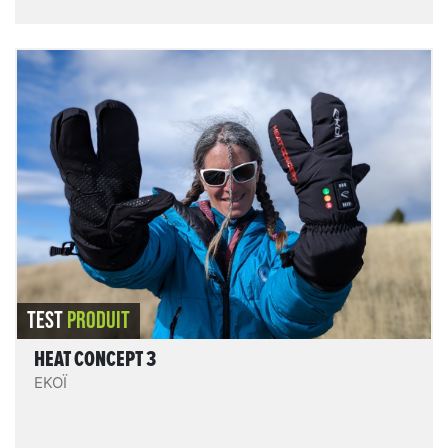
Heat Concept 3
Des gants alliant confort, souplesse, praticité et
maniabilité (système 3 doigts en
pouce/2doigts/2doigts), correctement isolants et
protecteurs, avec un système chauffant homogène,
qui chauffe puissamment - et qui “consomme” donc
de la batterie : il faudra ainsi l’utiliser intelligemment
et en gérant la puissance parmi les 3 niveaux de
puissance.
LIRE LE TEST
TEST
PRODUIT
HEAT CONCEPT 3
EKOÏ