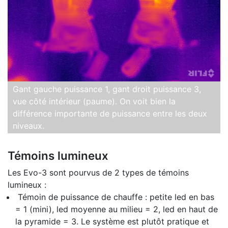
Gant gauche puissance 1, gant droit puissance 3,
vue côté intérieur (paume). On voit bien la
différence importante de puissance entre les deux
niveaux.
Témoins lumineux
Les Evo-3 sont pourvus de 2 types de témoins
lumineux :
Témoin de puissance de chauffe : petite led en bas
= 1 (mini), led moyenne au milieu = 2, led en haut de
la pyramide = 3. Le système est plutôt pratique et