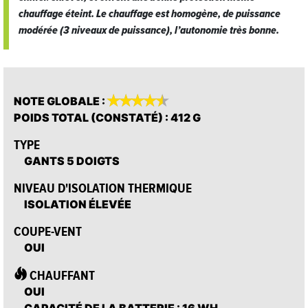
chauffage éteint. Le chauffage est homogène, de puissance
modérée (3 niveaux de puissance), l’autonomie très bonne.










NOTE GLOBALE
:
POIDS TOTAL (CONSTATÉ)
: 412 G
TYPE
GANTS 5 DOIGTS
NIVEAU D'ISOLATION THERMIQUE
ISOLATION ÉLEVÉE
COUPE-VENT
OUI
CHAUFFANT
OUI