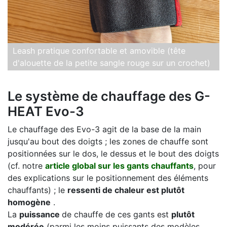
Leash pratique confortable et amovible (tête
d'alouette de la petite sangle rouge sur un crochet)
Le système de chauffage des G-
HEAT Evo-3
Le chauffage des Evo-3 agit de la base de la main
jusqu'au bout des doigts ; les zones de chauffe sont
positionnées sur le dos, le dessus et le bout des doigts
(cf. notre
article global sur les gants chauffants
, pour
des explications sur le positionnement des éléments
chauffants) ; le
ressenti de chaleur est plutôt
homogène
.
La
puissance
de chauffe de ces gants est
plutôt
modérée
(parmi les moins puissants des modèles