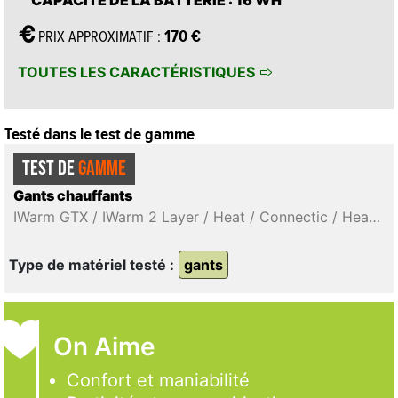
CAPACITÉ DE LA BATTERIE
: 16 WH
170 €
PRIX APPROXIMATIF :
TOUTES LES CARACTÉRISTIQUES
Testé dans le test de gamme
TEST DE
GAMME
Gants chauffants
IWarm GTX / IWarm 2 Layer / Heat / Connectic / Heat Concept 3 / Evo-3 / Ultra Heat Boost gloves / Powergloves 3+1 / Connectic 5 / Magic 2
Type de matériel testé :
gants
On Aime
Confort et maniabilité