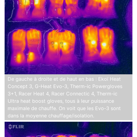
De gauche à droite et de haut en bas : Ekoï Heat
Concept 3, G-Heat Evo-3, Therm-ic Powergloves
3+1, Racer Heat 4, Racer Connectic 4, Therm-ic
Ultra heat boost gloves, tous à leur puissance
maximale de chauffe. On voit que les Evo-3 sont
dans la moyenne chauffage/isolation.