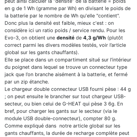
peut ainsi calculer la “densité” de la batterie = poids
en g de 1 Wh (gramme par Wh) en divisant le poids de
la batterie par le nombre de Wh qu'elle "contient".
Donc plus la densité est faible, mieux c'est : on
considère ici un ratio poids / service rendu. Pour les
Evo-3, on obtient une
densité
de
4,3 g/Wh
(plutôt
correct parmi les divers modèles testés, voir l’article
global sur les gants chauffants).
Elle se place dans un compartiment situé sur l’intérieur
du poignet dans lequel se trouve un connecteur type
jack que l’on branche aisément à la batterie, et fermé
par un zip étanche.
Le chargeur double connecteur USB fourni pèse : 44 g
; on peut ensuite le brancher sur tout chargeur USB-
secteur, ou bien celui de G-HEAT qui pèse 3 6g. En
bref, pour charger les gants sur le secteur (via le
module USB double-connecteur), compter 80 g.
Comme expliqué dans notre article global sur les
gants chauffants, la durée de recharge complète peut