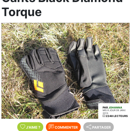
Torque
PAR
JOHANNA
MIS À JOUR 09 JANV.
2013
2248 LECTEURS
J'AIME
?
COMMENTER
PARTAGER