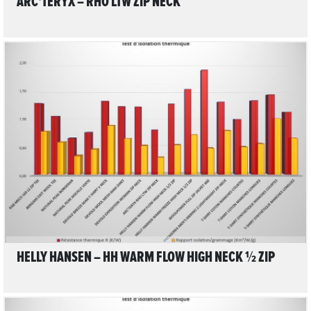
ARC'TERYX – RHO LTW ZIP NECK
LIRE L'ARTICLE
HELLY HANSEN – HH WARM FLOW HIGH NECK ½ ZIP