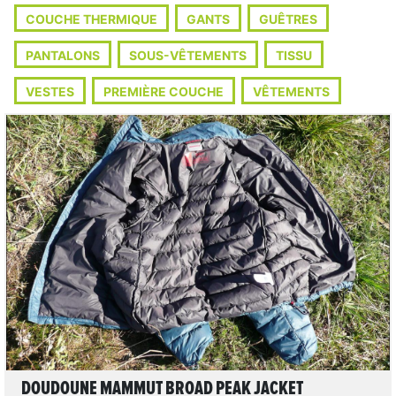
COUCHE THERMIQUE
GANTS
GUÊTRES
PANTALONS
SOUS-VÊTEMENTS
TISSU
VESTES
PREMIÈRE COUCHE
VÊTEMENTS
LIRE L'ARTICLE
DOUDOUNE MAMMUT BROAD PEAK JACKET