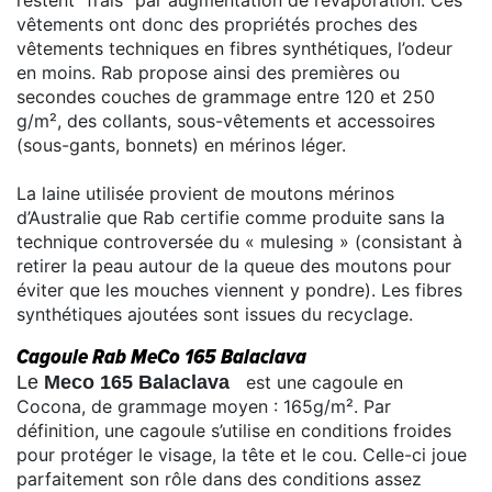
restent “frais” par augmentation de l’évaporation. Ces
vêtements ont donc des propriétés proches des
vêtements techniques en fibres synthétiques, l’odeur
en moins. Rab propose ainsi des premières ou
secondes couches de grammage entre 120 et 250
g/m², des collants, sous-vêtements et accessoires
(sous-gants, bonnets) en mérinos léger.
La laine utilisée provient de moutons mérinos
d’Australie que Rab certifie comme produite sans la
technique controversée du « mulesing » (consistant à
retirer la peau autour de la queue des moutons pour
éviter que les mouches viennent y pondre). Les fibres
synthétiques ajoutées sont issues du recyclage.
Cagoule Rab MeCo 165 Balaclava
Le
Meco 165 Balaclava
est une cagoule en
Cocona, de grammage moyen : 165g/m². Par
définition, une cagoule s’utilise en conditions froides
pour protéger le visage, la tête et le cou. Celle-ci joue
parfaitement son rôle dans des conditions assez