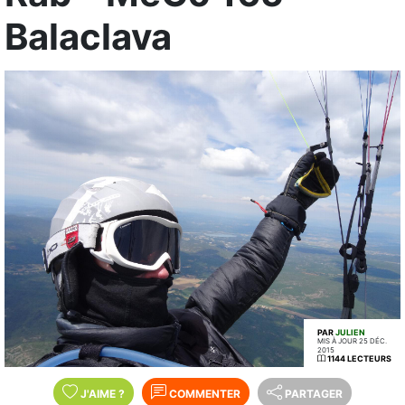
Balaclava
PAR
JULIEN
MIS À JOUR 25 DÉC.
2015
1144 LECTEURS
J'AIME
?
COMMENTER
PARTAGER