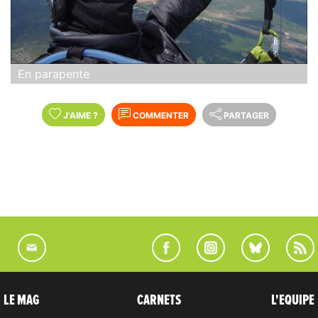
En parapente
J'AIME
?
COMMENTER
PARTAGER
LE MAG
CARNETS
L'EQUIPE