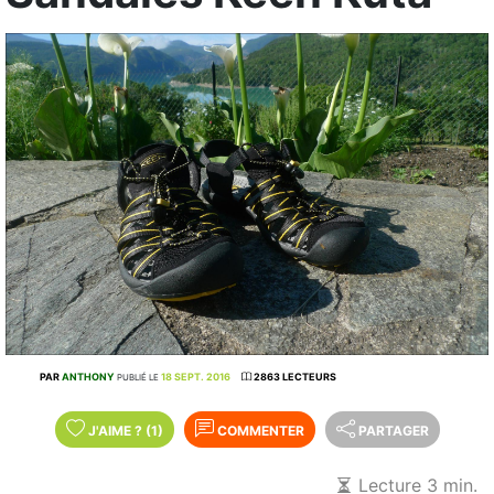
PAR
ANTHONY
18 SEPT. 2016
2863 LECTEURS
PUBLIÉ LE
J'AIME
?
(1)
COMMENTER
PARTAGER
Lecture 3 min.