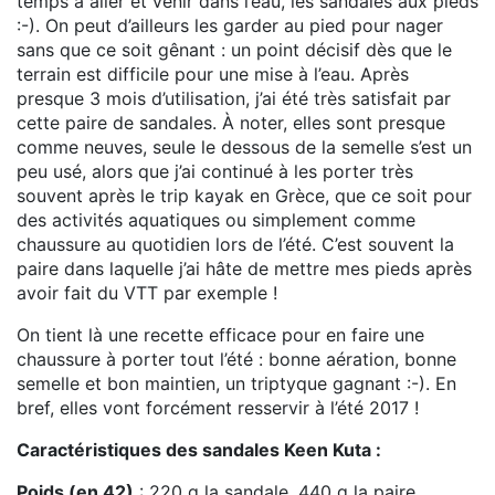
temps à aller et venir dans l’eau, les sandales aux pieds
:-). On peut d’ailleurs les garder au pied pour nager
sans que ce soit gênant : un point décisif dès que le
terrain est difficile pour une mise à l’eau. Après
presque 3 mois d’utilisation, j’ai été très satisfait par
cette paire de sandales. À noter, elles sont presque
comme neuves, seule le dessous de la semelle s’est un
peu usé, alors que j’ai continué à les porter très
souvent après le trip kayak en Grèce, que ce soit pour
des activités aquatiques ou simplement comme
chaussure au quotidien lors de l’été. C’est souvent la
paire dans laquelle j’ai hâte de mettre mes pieds après
avoir fait du VTT par exemple !
On tient là une recette efficace pour en faire une
chaussure à porter tout l’été : bonne aération, bonne
semelle et bon maintien, un triptyque gagnant :-). En
bref, elles vont forcément resservir à l’été 2017 !
Caractéristiques des sandales Keen Kuta :
Poids (en 42)
: 220 g la sandale, 440 g la paire